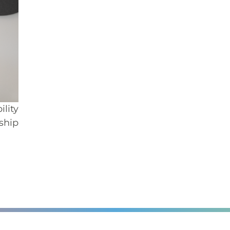
lity
ship